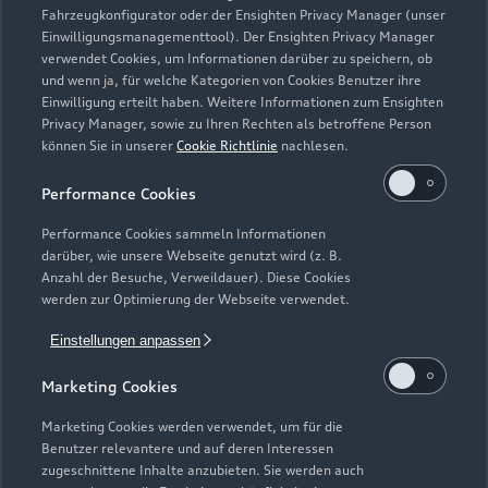
Fahrzeugkonfigurator oder der Ensighten Privacy Manager (unser
Einwilligungsmanagementtool). Der Ensighten Privacy Manager
Zurück nach oben
verwendet Cookies, um Informationen darüber zu speichern, ob
und wenn ja, für welche Kategorien von Cookies Benutzer ihre
Einwilligung erteilt haben. Weitere Informationen zum Ensighten
Modelle
Privacy Manager, sowie zu Ihren Rechten als betroffene Person
können Sie in unserer
Cookie Richtlinie
nachlesen.
Kaufen & leasen
Alle Modelle
Performance Cookies
Modelle vergleichen
Service & Zubehör
Performance Cookies sammeln Informationen
Neuwagensuche
darüber, wie unsere Webseite genutzt wird (z. B.
Elektromodelle
Anzahl der Besuche, Verweildauer). Diese Cookies
Gebrauchtwagensuche
Support
werden zur Optimierung der Webseite verwendet.
Saisonale Angebote
Plug-in-Hybride
Gebrauchtwagen
Einstellungen anpassen
Audi Services
Über Audi
Kundenservice
Finanzierung
Marketing Cookies
Garantie
Händlersuche
Aktionen & Angebote
Unternehmen
Marketing Cookies werden verwendet, um für die
Audi digital services
Benutzer relevantere und auf deren Interessen
Audi Code
Geschäftskunden
Karriere
zugeschnittene Inhalte anzubieten. Sie werden auch
myAudi