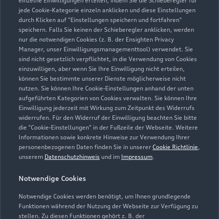
einzelne Einwilligungen erteilen, indem Sie die Schieberegler für
jede Cookie-Kategorie einzeln anklicken und diese Einstellungen
06021 59980
durch Klicken auf "Einstellungen speichern und fortfahren"
speichern. Falls Sie keinen der Schieberegler anklicken, werden
guenter.schmitt@autohausschmitt.de
nur die notwendigen Cookies (z. B. der Ensighten Privacy
Manager, unser Einwilligungsmanagementtool) verwendet. Sie
sind nicht gesetzlich verpflichtet, in die Verwendung von Cookies
Kontaktdaten herunterladen
einzuwilligen, aber wenn Sie Ihre Einwilligung nicht erteilen,
können Sie bestimmte unserer Dienste möglicherweise nicht
nutzen. Sie können Ihre Cookie-Einstellungen anhand der unten
aufgeführten Kategorien von Cookies verwalten. Sie können Ihre
Öffnungszeiten
Einwilligung jederzeit mit Wirkung zum Zeitpunkt des Widerrufs
widerrufen. Für den Widerruf der Einwilligung beachten Sie bitte
die "Cookie-Einstellungen" in der Fußzeile der Webseite. Weitere
Informationen sowie konkrete Hinweise zur Verwendung Ihrer
Service
personenbezogenen Daten finden Sie in unserer
Cookie Richtlinie
,
Geschlossen
,
öffnet am
Montag 07:30
unserem
Datenschutzhinweis
und im
Impressum
.
Notwendige Cookies
Teile- und Zubehör
Geschlossen
,
öffnet am
Montag 07:30
Notwendige Cookies werden benötigt, um Ihnen grundlegende
Funktionen während der Nutzung der Webseite zur Verfügung zu
stellen. Zu diesen Funktionen gehört z. B. der