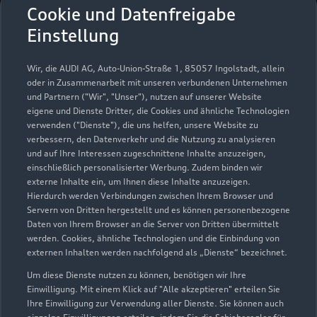
Autohaus Günter Schmitt
Cookie und Datenfreigabe
GmbH & Co. KG
Einstellung
Servicepartner
e-tron
Wir, die AUDI AG, Auto-Union-Straße 1, 85057 Ingolstadt, allein
oder in Zusammenarbeit mit unseren verbundenen Unternehmen
und Partnern ("Wir", "Unser"), nutzen auf unserer Website
eigene und Dienste Dritter, die Cookies und ähnliche Technologien
verwenden ("Dienste"), die uns helfen, unsere Website zu
verbessern, den Datenverkehr und die Nutzung zu analysieren
und auf Ihre Interessen zugeschnittene Inhalte anzuzeigen,
einschließlich personalisierter Werbung. Zudem binden wir
externe Inhalte ein, um Ihnen diese Inhalte anzuzeigen.
Hierdurch werden Verbindungen zwischen Ihrem Browser und
Servern von Dritten hergestellt und es können personenbezogene
Daten von Ihrem Browser an die Server von Dritten übermittelt
werden. Cookies, ähnliche Technologien und die Einbindung von
externen Inhalten werden nachfolgend als „Dienste“ bezeichnet.
Um diese Dienste nutzen zu können, benötigen wir Ihre
Aschaffenburger Straße 124
Einwilligung. Mit einem Klick auf "Alle akzeptieren" erteilen Sie
63773 Goldbach
Ihre Einwilligung zur Verwendung aller Dienste. Sie können auch