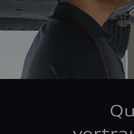
Qu
vertra