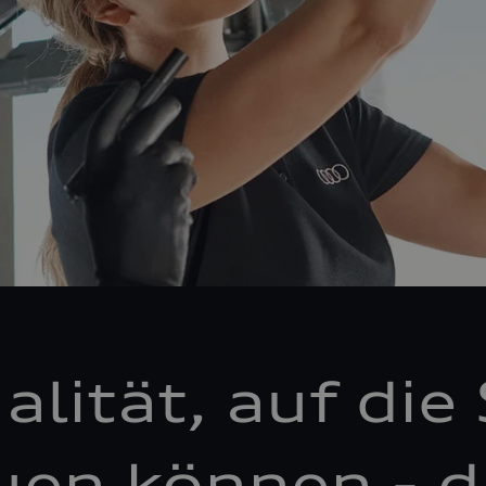
alität, auf die 
uen können - d